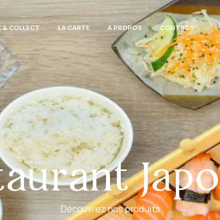
K & COLLECT
LA CARTE
A PROPOS
CONTACT
taurant Japo
Découvrez nos produits