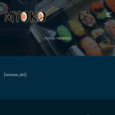
Home
/ Wishlist
[woosw_list]