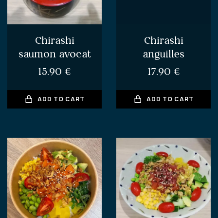
Chirashi
Chirashi
saumon avocat
anguilles
15.90
€
17.90
€
ADD TO CART
ADD TO CART