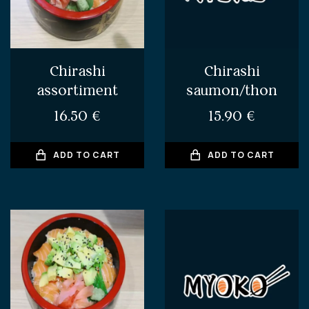
Chirashi
Chirashi
assortiment
saumon/thon
16.50
€
15.90
€
ADD TO CART
ADD TO CART