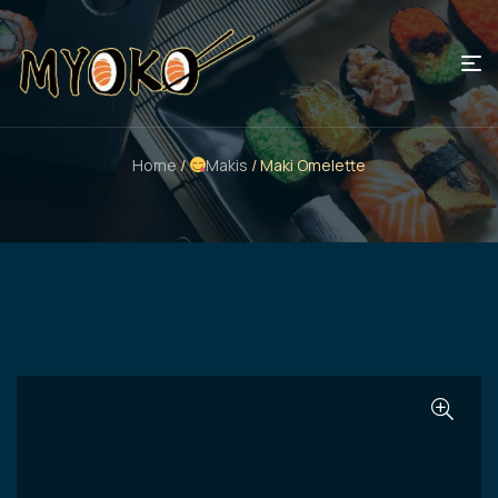
Home
/
Makis
/ Maki Omelette