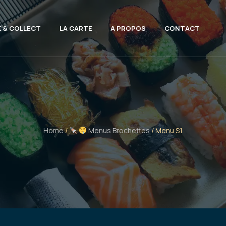
K & COLLECT
LA CARTE
A PROPOS
CONTACT
Home
/
Menus Brochettes
/ Menu S1