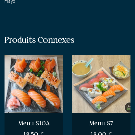
mayo
Produits Connexes
Menu S10A
Menu S7
18.50
€
18.00
€