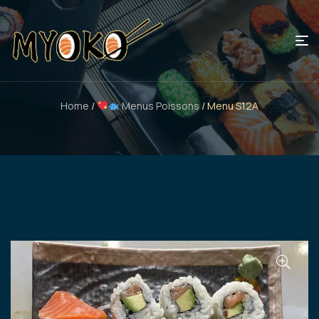
Home
/
Menus Poissons
/ Menu S12A