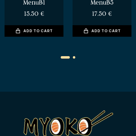
MenuB1
MenuB5
15.50
€
17.50
€
ADD TO CART
ADD TO CART