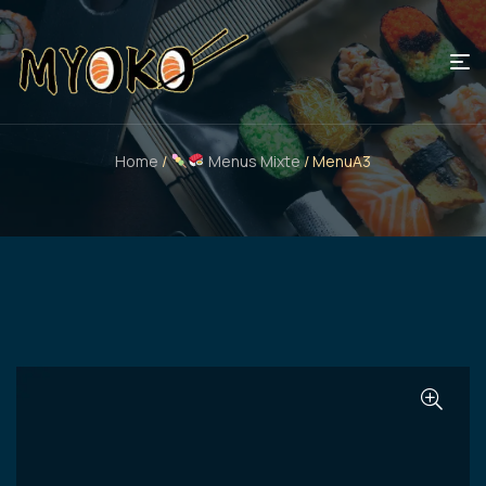
Home
/
Menus Mixte
/ MenuA3