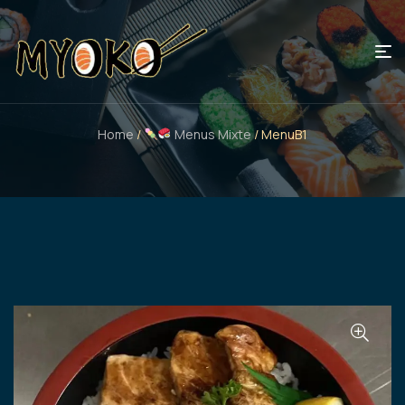
Home
/
Menus Mixte
/ MenuB1