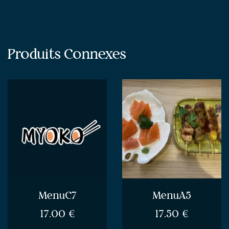
Produits Connexes
MenuC7
MenuA5
17.00
€
17.50
€