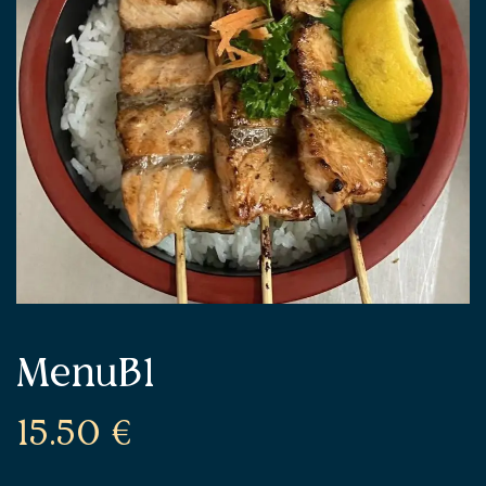
MenuB1
15.50
€