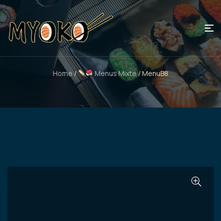
Home
/
Menus Mixte
/ MenuB8