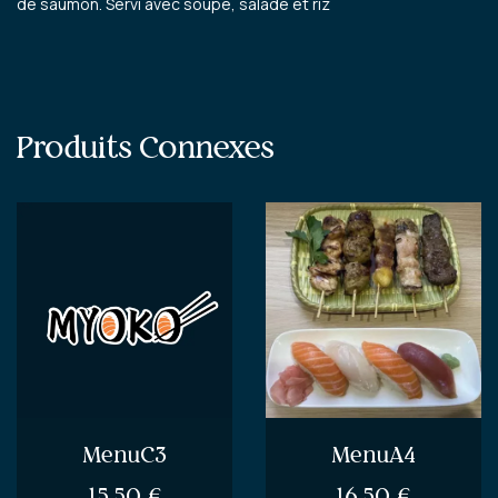
de saumon. Servi avec soupe, salade et riz
Produits Connexes
MenuC3
MenuA4
15.50
€
16.50
€