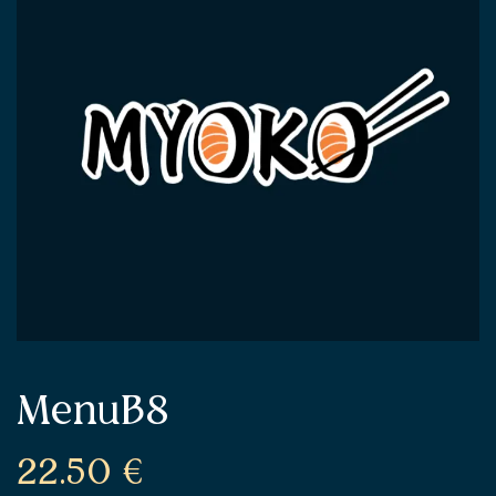
MenuB8
22.50
€