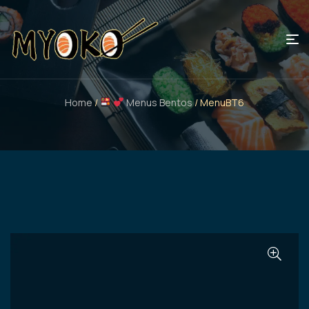
Home
/
Menus Bentos
/ MenuBT6