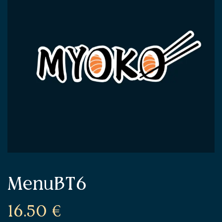
MenuBT6
16.50
€