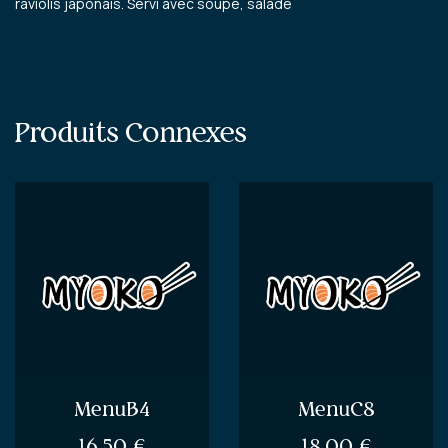
raviolis japonais. Servi avec soupe, salade
Produits Connexes
MenuB4
MenuC8
16.50
€
18.00
€