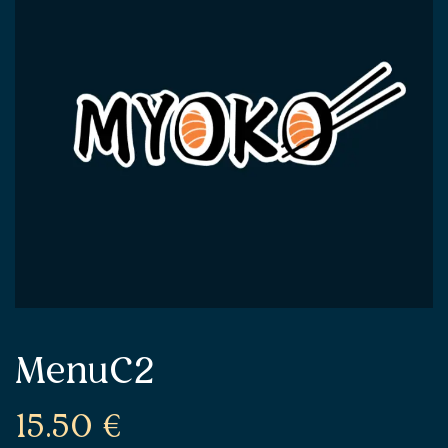
MenuC2
15.50
€