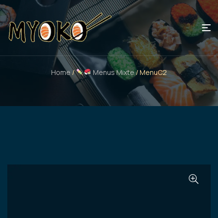
Home
/
Menus Mixte
/ MenuC2