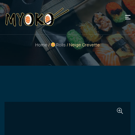
Home
/
Rolls
/ Neige Crevette