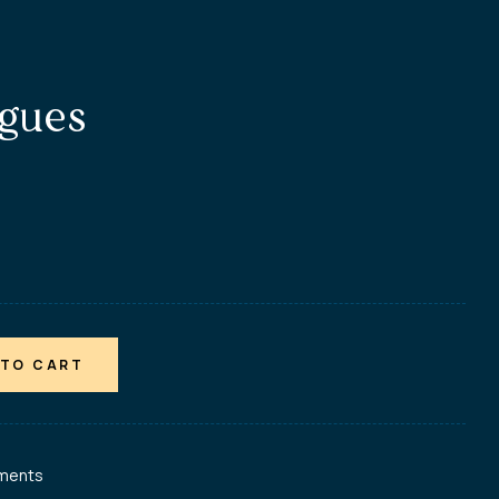
lgues
 TO CART
ments