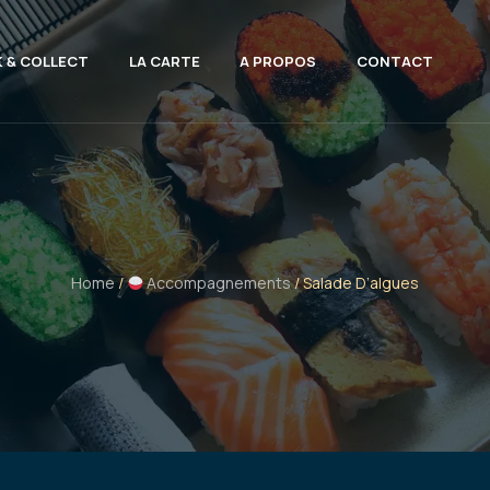
K & COLLECT
LA CARTE
A PROPOS
CONTACT
Home
/
Accompagnements
/ Salade D’algues