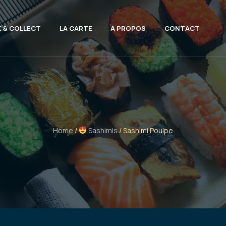
K & COLLECT
LA CARTE
A PROPOS
CONTACT
Home
/
Sashimis
/ Sashimi Poulpe