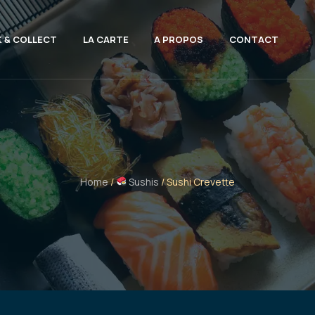
K & COLLECT
LA CARTE
A PROPOS
CONTACT
Home
/
Sushis
/ Sushi Crevette