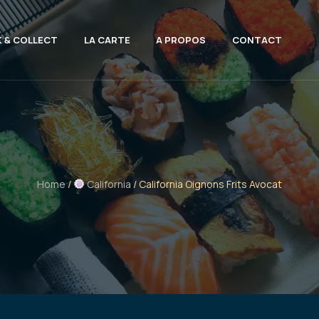
K & COLLECT
LA CARTE
A PROPOS
CONTACT
Home
/
California
/ California Oignons Frits Avocat