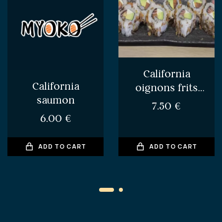
California
California
oignons frits
saumon
saumon avocat
7.50
€
cheese
6.00
€
ADD TO CART
ADD TO CART