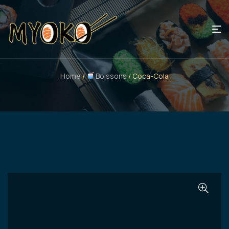
Home
/
Boissons
/ Coca-Cola