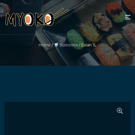
Home
/
Boissons
/ Evian 1L