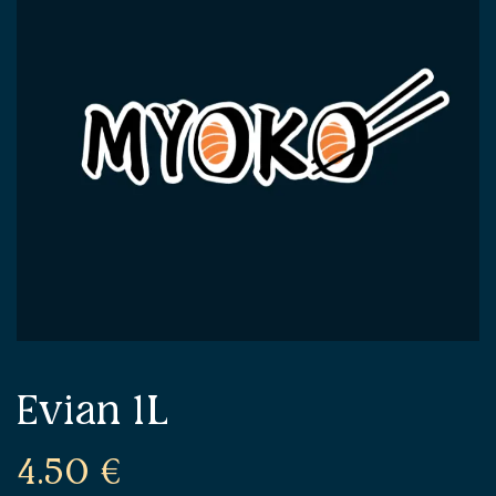
Evian 1L
4.50
€