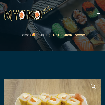
Home
/
Rolls
/ Egg Roll Saumon Cheese