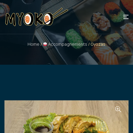
Home
/
Accompagnements
/ Gyozas