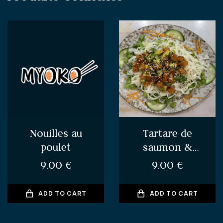
Nouilles au
Tartare de
poulet
saumon &
avocat
9.00
€
9.00
€
ADD TO CART
ADD TO CART