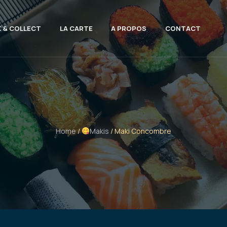
K & COLLECT
LA CARTE
A PROPOS
CONTACT
Home
/
Makis
/ Maki Concombre