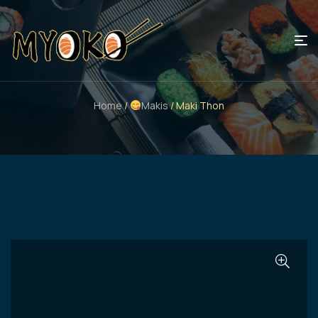
Home
/
Makis
/ Maki Thon