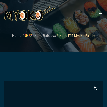
Home
/
Menu Bateaux
/ Menu P15 Myoko Family