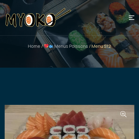
Home
/
Menus Poissons
/ Menu S12