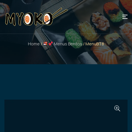
Home
/
Menus Bentos
/ MenuBT8