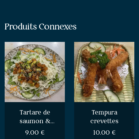
Produits Connexes
Tartare de
Tempura
saumon &
crevettes
avocat
9.00
€
10.00
€