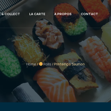
K & COLLECT
LA CARTE
A PROPOS
CONTACT
Home
/
Rolls
/ Printemps Saumon