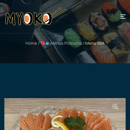
Home
/
Menus Poissons
/ Menu S9A