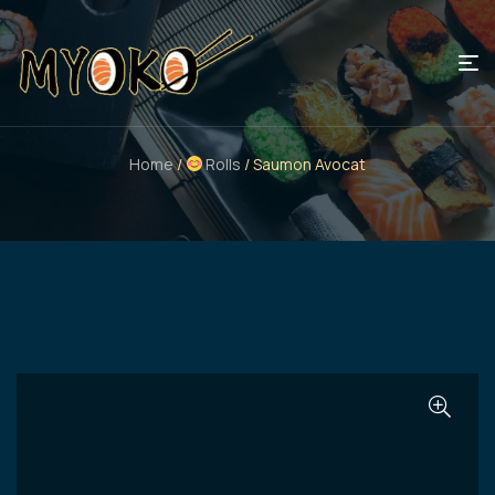
Home
/
Rolls
/ Saumon Avocat